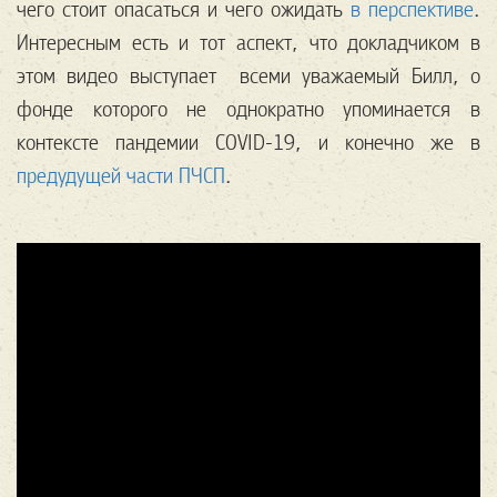
чего стоит опасаться и чего ожидать
в перспективе
.
Интересным есть и тот аспект, что докладчиком в
этом видео выступает всеми уважаемый Билл, о
фонде которого не однократно упоминается в
контексте пандемии COVID-19, и конечно же в
предудущей части ПЧСП
.