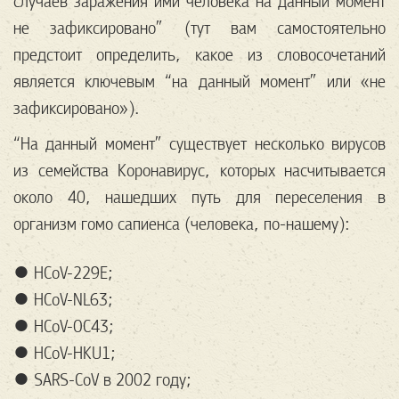
случаев заражения ими человека на данный момент
не зафиксировано” (тут вам самостоятельно
предстоит определить, какое из словосочетаний
является ключевым “на данный момент” или «не
зафиксировано»).
“На данный момент” существует несколько вирусов
из семейства Коронавирус, которых насчитывается
около 40, нашедших путь для переселения в
организм гомо сапиенса (человека, по-нашему):
● HCoV-229E;
● HCoV-NL63;
● HCoV-OC43;
● HCoV-HKU1;
● SARS-CoV в 2002 году;