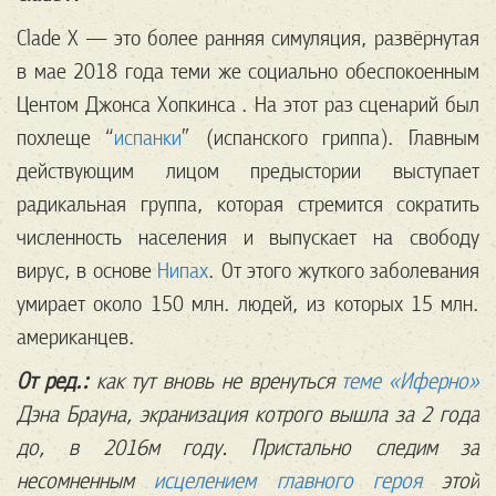
Clade X — это более ранняя симуляция, развёрнутая
в мае 2018 года теми же социально обеспокоенным
Центом Джонса Хопкинса . На этот раз сценарий был
похлеще “
испанки
” (испанского гриппа). Главным
действующим лицом предыстории выступает
радикальная группа, которая стремится сократить
численность населения и выпускает на свободу
вирус, в основе
Нипах
. От этого жуткого заболевания
умирает около 150 млн. людей, из которых 15 млн.
американцев.
От ред.:
как тут вновь не вренуться
теме «Иферно»
Дэна Брауна, экранизация котрого вышла за 2 года
до, в 2016м году. Пристально следим за
несомненным
исцелением главного героя
этой