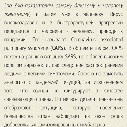
(
по био-показателям самому близкому к человеку
животному
) и затем уже к человеку. Вирус
высокозаразен и в быстрорастущей прогрессии
передается от человека к человеку, приводя к
пандемии. Его называют Coronavirus associated
pulmonary syndrome (
CAPS
). В общем и целом, CAPS
похож на раннюю вспышку SARS, но с более высоким
порогом заразности, как следствие распространения
людьми с легкими симптомами. Сложно не заметить
аналогию с пандемией текущей, за исключением
того, что свиньи не фигурируют в качестве
связывающего звена. Но не все детали точь-в-точь
отображают ситуацию, которую население
большинства стран наблюдает из окон своих
добровольных самизолированных икубаторов.