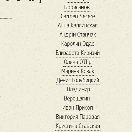
Борисанов
бюро находок
Carmen Secere
в мире
Війна
Анна Каплинская
віршовіття
Андрій Станчак
вакцинация
Каролин Одас
Валентин
ванна
Елизавета Киризий
варел
варенье
Олена О’Лір
веган
веган 2
Марина Козак
веган бум
Денис Голубицкий
великие
Владимир
Венесуэла
Верещагин
вениция
венок
Иван Прикоп
Весна
Виктория Паровая
весна в Украине
Кристина Ставская
Ветеран
вино