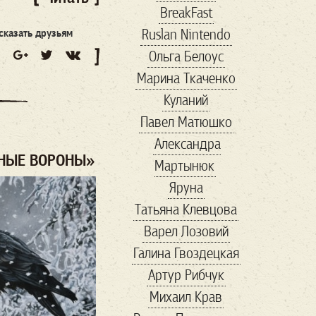
BreakFast
conservative
Ruslan Nintendo
сказать друзьям
coronavirus
Ольга Белоус
cosplay
COVID-19
Марина Ткаченко
cryptocurency
dc
Куланий
digitalID
Facebook
Павел Матюшко
Fashion
forbes
Александра
Forbs
Game
Gavi
РНЫЕ ВОРОНЫ»
Мартынюк
good
guardian
Яруна
hackathon
HR
Татьяна Клевцова
ID2020
Instagram
Варел Лозовий
IT
maga
Галина Гвоздецкая
Marketing
marvel
Артур Рибчук
MMA
online
Михаил Крав
playstation