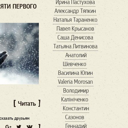
Ирина Пастухова
банки
МЯТИ ПЕРВОГО
Александр Тяпкин
банкротство
Наталья Тараненко
бархатный сезон
Павел Крысанов
баскетбол
Саша Денисова
беженцы
безвиз
Татьяна Литвинова
бездомные
Бернс
Анатолий
Бизнес-завтрак
Шевченко
бисер
Василина Юпин
благотворительность
Valeria Morosan
блины
бокс
Володимир
Болгария
Калініченко
болгария выборы
Читать
Константин
Бренд
Сазонов
Бриджит Бардо
сказать друзьям
Геннадий
Букер