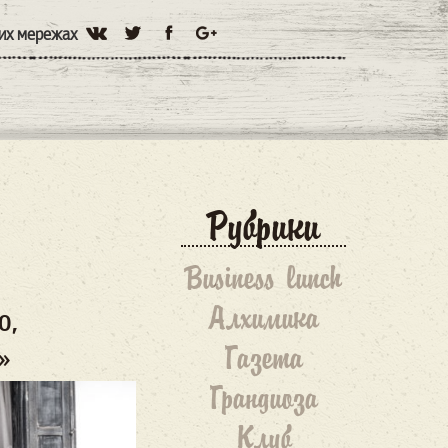
них мережах
Рубрики
Business lunch
Алхимика
О,
Газета
»
Грандиоза
Клуб