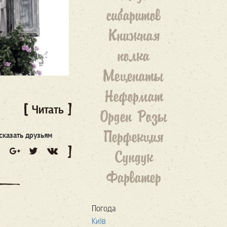
сибаритов
Книжная
полка
Меценаты
Неформат
Читать
Орден Розы
Перфекция
сказать друзьям
Сундук
Фарватер
Погода
Київ