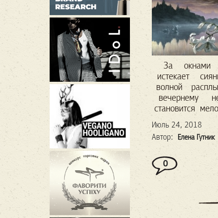
За окнами 
истекает сия
волной распл
вечернему н
становится мело
Июль 24, 2018
Автор:
Елена Гутник
0