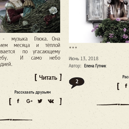
- музыка Глюка.
Она
нием месяца и тёплой
***
ывается
по угасающему
ебу.
И само небо
Июнь 13, 2018
дией.
Автор:
Елена Гутник
Читать
Рас
2
Рассказать друзьям