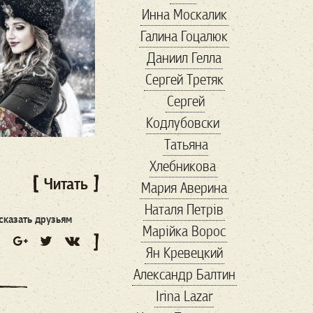
Инна Москалик
адреналин
Галина Гоцалюк
азовсталь
Даниил Гелла
амбасадори
Сергей Третяк
антиквариат
Сергей
Антикорупція
Кодлубовски
антресоли
апрель
Татьяна
Арестович
Хлебникова
Армения
арсенал
Читать
Мария Аверина
арт
артден
Наталя Петрів
Артур
сказать друзьям
Марійка Вороc
Архитектура
Ян Кревецкий
Білий Дім
Александр Балтин
баальбек
бабочка
Irina Lazar
Балканы
бандиты