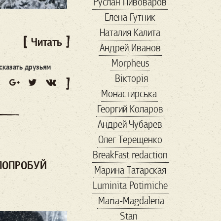
Руслан Пивоваров
politicalmemes
Елена Гутник
politics
republican
Наталия Калита
rightwing
Читать
Андрей Иванов
rightwingpopulism
Morpheus
SARSCoV2
сказать друзьям
Вікторія
savemariupol
Монастирська
showbiz
Георгий Коларов
TheResistance
Андрей Чубарев
thirdparty
Trump
Олег Терещенко
uspolitics
veter
BreakFast redaction
vox
VR
Wallmart
 ПОПРОБУЙ
Марина Татарская
walmart
авиа
Luminita Potirniche
автомобили
Maria-Magdalena
авторы
агенство
Stan
адвокат