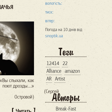
вологість:
ШАЧЬЯ
тиск:
вітер:
Погода на 10 днів від
sinoptik.ua
Теги
12414
22
Alliance
amazon
AR
Artist
ли, как
поют дрозды…»
bankroupt
bitcoin
ргей
Авторы
brand
Островой)
business lunch
Break-Fast
comiccon
comix
Читать