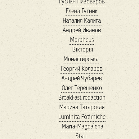
Руслан Пивоваров
politicalmemes
Елена Гутник
politics
republican
Наталия Калита
rightwing
Андрей Иванов
rightwingpopulism
Morpheus
SARSCoV2
Вікторія
savemariupol
Монастирська
showbiz
Георгий Коларов
TheResistance
Андрей Чубарев
thirdparty
Trump
Олег Терещенко
uspolitics
veter
BreakFast redaction
vox
VR
Wallmart
Марина Татарская
walmart
авиа
Luminita Potirniche
автомобили
Maria-Magdalena
авторы
агенство
Stan
адвокат