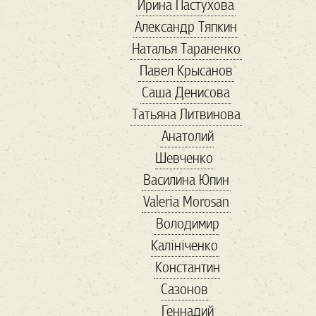
Ирина Пастухова
банки
Александр Тяпкин
банкротство
Наталья Тараненко
бархатный сезон
Павел Крысанов
баскетбол
Саша Денисова
беженцы
безвиз
Татьяна Литвинова
бездомные
Бернс
Анатолий
Бизнес-завтрак
Шевченко
бисер
Василина Юпин
благотворительность
Valeria Morosan
блины
бокс
Володимир
Болгария
Калініченко
болгария выборы
Константин
Бренд
Сазонов
Бриджит Бардо
Геннадий
Букер