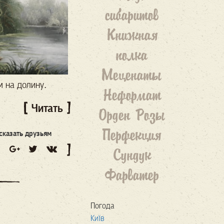
сибаритов
Книжная
полка
Меценаты
м на долину.
Неформат
Читать
Орден Розы
Перфекция
сказать друзьям
Сундук
Фарватер
Погода
Київ