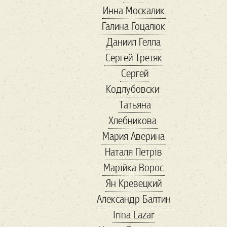
Инна Москалик
адреналин
Галина Гоцалюк
азовсталь
Даниил Гелла
амбасадори
Сергей Третяк
антиквариат
Сергей
Антикорупція
Кодлубовски
антресоли
апрель
Татьяна
Арестович
Хлебникова
Армения
арсенал
Мария Аверина
арт
артден
Наталя Петрів
Артур
Марійка Вороc
Архитектура
Ян Кревецкий
Білий Дім
Александр Балтин
баальбек
бабочка
Irina Lazar
Балканы
бандиты