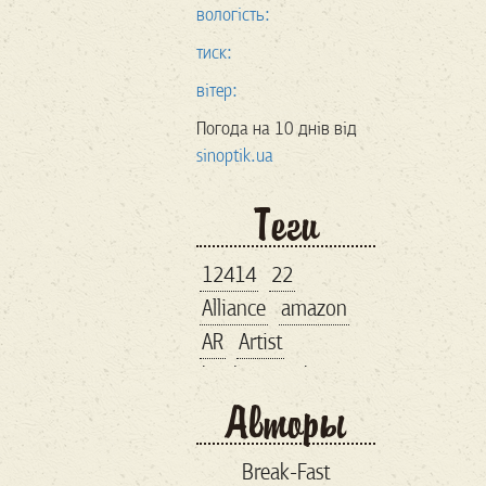
вологість:
тиск:
вітер:
Погода на 10 днів від
sinoptik.ua
Теги
12414
22
Alliance
amazon
AR
Artist
bankroupt
bitcoin
Авторы
brand
business lunch
Break-Fast
comiccon
comix