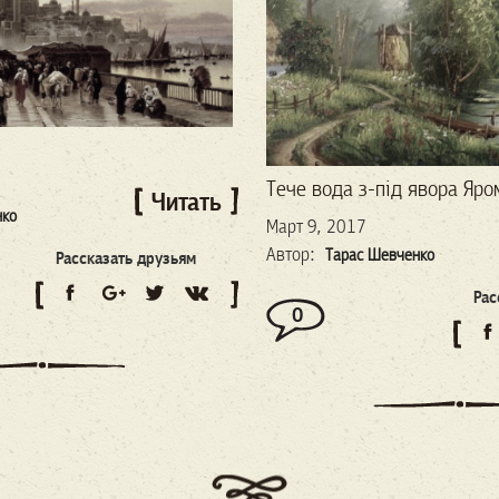
Тече вода з-під явора
Яро
Читать
нко
Март 9, 2017
Автор:
Тарас Шевченко
Рассказать друзьям
Рас
0