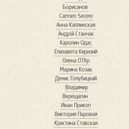
Борисанов
бюро находок
Carmen Secere
в мире
Війна
Анна Каплинская
віршовіття
Андрій Станчак
вакцинация
Каролин Одас
Валентин
ванна
Елизавета Киризий
варел
варенье
Олена О’Лір
веган
веган 2
Марина Козак
веган бум
Денис Голубицкий
великие
Владимир
Венесуэла
Верещагин
вениция
венок
Иван Прикоп
Весна
Виктория Паровая
весна в Украине
Кристина Ставская
Ветеран
вино