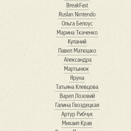
BreakFast
conservative
Ruslan Nintendo
coronavirus
Ольга Белоус
cosplay
COVID-19
Марина Ткаченко
cryptocurency
dc
Куланий
digitalID
Facebook
Павел Матюшко
Fashion
forbes
Александра
Forbs
Game
Gavi
Мартынюк
good
guardian
Яруна
hackathon
HR
Татьяна Клевцова
ID2020
Instagram
Варел Лозовий
IT
maga
Галина Гвоздецкая
Marketing
marvel
Артур Рибчук
MMA
online
Михаил Крав
playstation