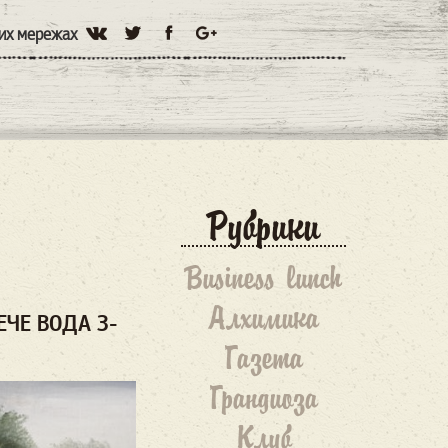
них мережах
Рубрики
Business lunch
Алхимика
ЕЧЕ ВОДА З-
Газета
Грандиоза
Клуб