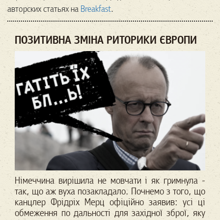
авторских статьях на
Breakfast
.
ПОЗИТИВНА ЗМІНА РИТОРИКИ ЄВРОПИ
Німеччина вирішила не мовчати і як гримнула -
так, що аж вуха позакладало.
Почнемо з того, що
канцлер Фрідріх Мерц офіційно заявив: усі ці
обмеження по дальності для західної зброї, яку