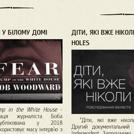
 У БІЛОМУ ДОМІ
ДІТИ, ЯКІ ВЖЕ НІКО
HOLES
ump in the White House
-
раця журналіста Боба
"Діти, які вже ніколи"/
публікована у 2018
Другий документальний
користовує масу інтерв’ю з
Independent Запрошуємо 