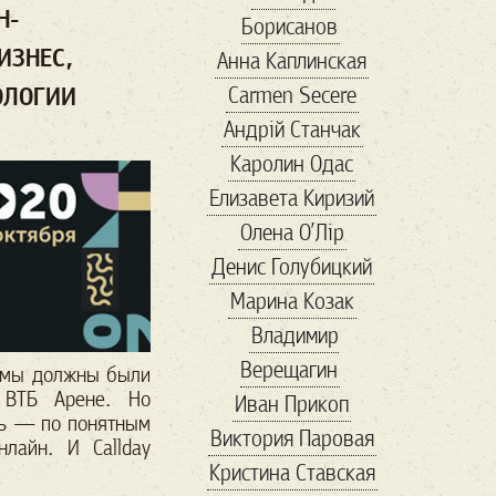
Н-
Борисанов
бюро находок
ИЗНЕС,
Анна Каплинская
в мире
Війна
Carmen Secere
ОЛОГИИ
віршовіття
Андрій Станчак
вакцинация
Каролин Одас
Валентин
ванна
Елизавета Киризий
варел
варенье
Олена О’Лір
веган
веган 2
Денис Голубицкий
веган бум
Марина Козак
великие
Владимир
Венесуэла
Верещагин
вениция
венок
, мы должны были
 ВТБ Арене. Но
Иван Прикоп
Весна
сь — по понятным
Виктория Паровая
весна в Украине
лайн. И Callday
Кристина Ставская
Ветеран
вино