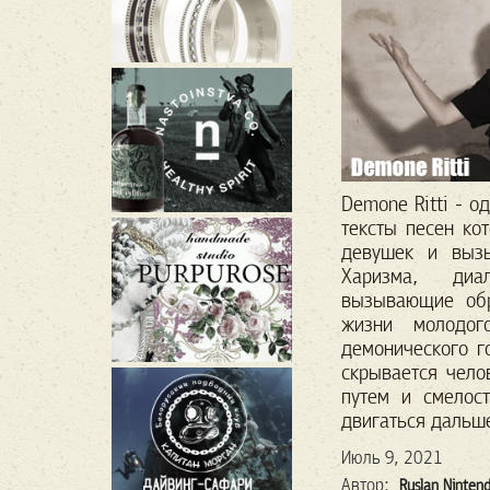
Demone Ritti - о
тексты песен ко
девушек и вызы
Харизма, ди
вызывающие об
жизни молодог
демонического г
скрывается чел
путем и смелост
двигаться дальш
Июль 9, 2021
Автор:
Ruslan Ninten