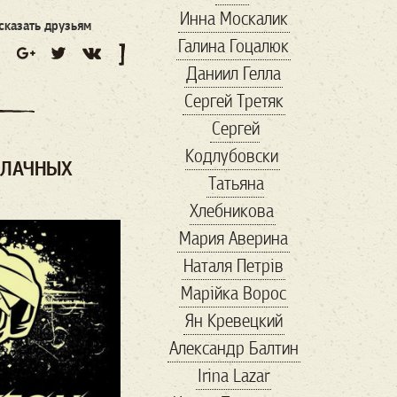
Инна Москалик
адреналин
сказать друзьям
Галина Гоцалюк
азовсталь
Даниил Гелла
амбасадори
Сергей Третяк
антиквариат
Сергей
Антикорупція
Кодлубовски
антресоли
апрель
УЛАЧНЫХ
Татьяна
Арестович
Хлебникова
Армения
арсенал
Мария Аверина
арт
артден
Наталя Петрів
Артур
Марійка Вороc
Архитектура
Ян Кревецкий
Білий Дім
Александр Балтин
баальбек
бабочка
Irina Lazar
Балканы
бандиты