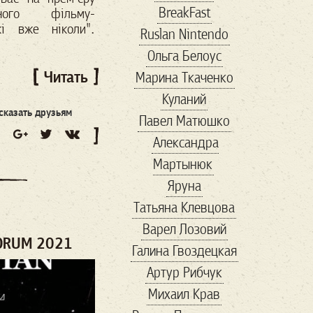
BreakFast
ьного фільму-
conservative
кі вже ніколи".
Ruslan Nintendo
coronavirus
Ольга Белоус
cosplay
COVID-19
Читать
Марина Ткаченко
cryptocurency
dc
Куланий
digitalID
Facebook
сказать друзьям
Павел Матюшко
Fashion
forbes
Александра
Forbs
Game
Gavi
Мартынюк
good
guardian
Яруна
hackathon
HR
Татьяна Клевцова
ID2020
Instagram
Варел Лозовий
IT
maga
FORUM 2021
Галина Гвоздецкая
Marketing
marvel
Артур Рибчук
MMA
online
Михаил Крав
playstation