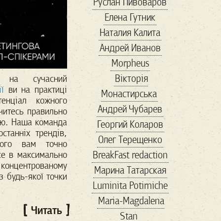
Руслан Пивоваров
politicalmemes
Елена Гутник
politics
republican
Наталия Калита
rightwing
Андрей Иванов
rightwingpopulism
Morpheus
SARSCoV2
Вікторія
о на сучасний
savemariupol
ї
ви на практиці
Монастирська
showbiz
тенціал кожного
Андрей Чубарев
TheResistance
читесь правильно
тю.
Наша команда
Георгий Коларов
thirdparty
Trump
станніх трендів,
Олег Терещенко
uspolitics
veter
кого вам точно
усе в максимально
BreakFast redaction
vox
VR
Wallmart
нтрованому
Марина Татарская
walmart
авиа
з будь-якої точки
Luminita Potirniche
автомобили
Maria-Magdalena
авторы
агенство
Читать
Stan
адвокат