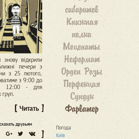
сибаритов
Книжная
полка
Меценаты
Неформат
і
знову відкрили
Ближні печери з
Орден Розы
чи з 25 лютого,
ватиме з 9:00 до
Перфекция
з 12:00 - для
Сундук
 груп.
Фарватер
Читать
сказать друзьям
Погода
Київ