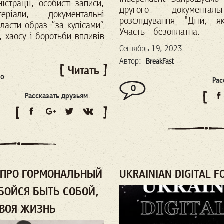
істрації, особисті записи,
другого документал
еріали, документальні
розслідування "Діти, я
ласти образ “за кулісами”
Участь - безоплатна.
, хаосу і боротьби впливів
Сентябрь 19, 2023
Автор:
BreakFast
Читать
do
Рас
0
Рассказать друзьям
I ПРО ГОРМОНАЛЬНЫЙ
UKRAINIAN DIGITAL 
 БОЙСЯ БЫТЬ СОБОЙ,
ТВОЯ ЖИЗНЬ