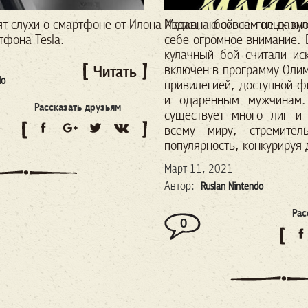
ят
слухи
о
смартфоне
от
Илона
Издавна бой на голых кул
Маска
,
но
совсем
не
давн
тфона
Tesla
.
себе огромное внимание. 
кулачный бой считали ис
включен в программу Олим
Читать
do
привилегией, доступной ф
и одаренным мужчинам
Рассказать друзьям
существует много лиг и
всему миру, стремител
популярность, конкурируя 
Март 11, 2021
Автор:
Ruslan Nintendo
Рас
0