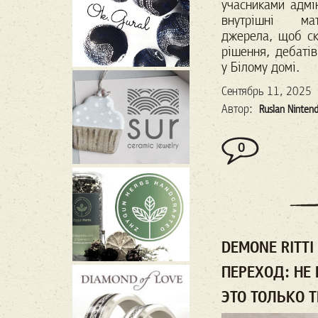
учасниками адмін
внутрішні мат
джерела, щоб ск
рішення, дебатів
у Білому домі.
Сентябрь 11, 2025
Автор:
Ruslan Ninten
0
DEMONE RITT
ПЕРЕХОД: НЕ
ЭТО ТОЛЬКО 