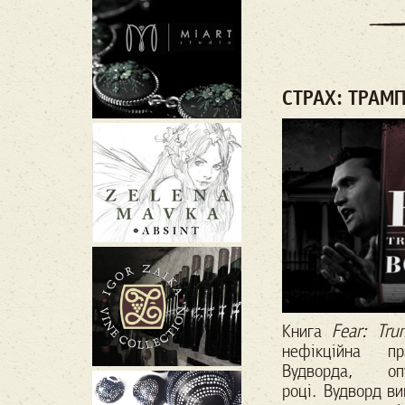
СТРАХ: ТРАМП
Книга
Fear: Tr
нефікційна п
Вудворда, о
році. Вудворд ви