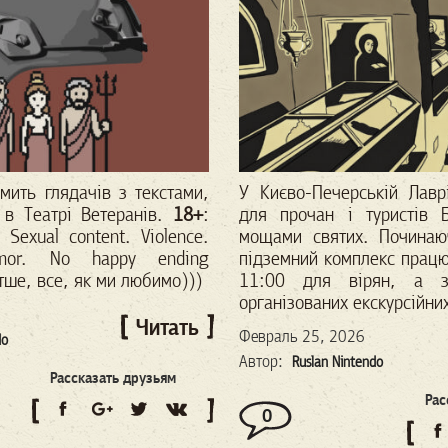
мить глядачів з текстами,
У
Києво-Печерській Лавр
 в Театрі Ветеранів.
18+
:
для прочан і туристів 
 Sexual content. Violence.
мощами святих. Починаю
mor. No happy ending
підземний комплекс працю
тше, все, як ми любимо)))
11:00 для вірян, а 
організованих екскурсійних
Читать
Февраль 25, 2026
do
Автор:
Ruslan Nintendo
Рассказать друзьям
Рас
0