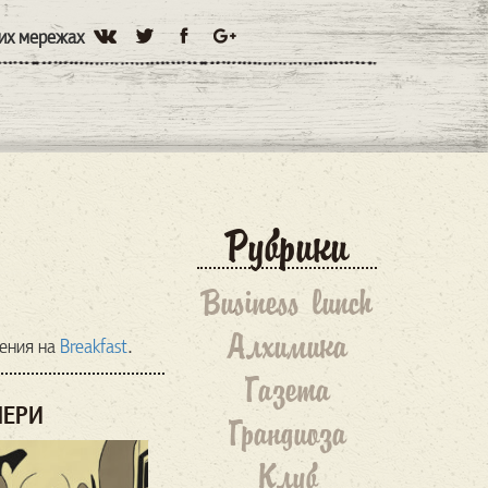
них мережах
Рубрики
Business lunch
Алхимика
ления на
Breakfast
.
Газета
ЧЕРИ
Грандиоза
Клуб