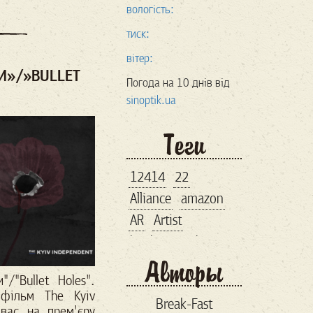
вологість:
тиск:
вітер:
ЛИ»/»BULLET
Погода на 10 днів від
sinoptik.ua
Теги
12414
22
Alliance
amazon
AR
Artist
bankroupt
bitcoin
Авторы
brand
"Bullet Holes".
business lunch
 фільм The Kyiv
Break-Fast
comiccon
comix
вас на прем'єру