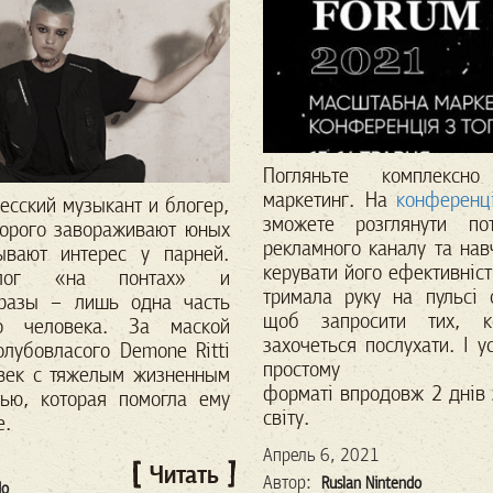
Погляньте комплексн
маркетинг.
На
конференці
десский музыкант и блогер,
зможете розглянути по
торого завораживают юных
рекламного каналу та нав
вают интерес у парней.
керувати його ефективніс
алог «на понтах» и
тримала руку на пульсі о
разы
– лишь одна часть
щоб запросити тих, 
о человека. За маской
захочеться послухати. І 
олубовласого
Demone Ritti
простому конце
овек с тяжелым жизненным
форматі впродовж 2 днів 
ью, которая
помогла ему
світу.
е.
Апрель 6, 2021
Читать
Автор:
Ruslan Nintendo
do