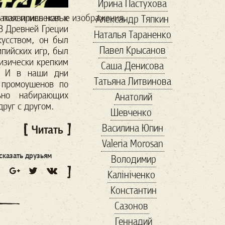
Ирина Пастухова
банки
аках привлекал к
о
появились
новые
изображения
,
Александр Тяпкин
банкротство
В Древней Греции
Наталья Тараненко
бархатный сезон
кусством, он был
Павел Крысанов
пийских игр, был
баскетбол
изически крепким
Саша Денисова
беженцы
безвиз
. И в наши дни
Татьяна Литвинова
бездомные
Бернс
 промоушенов по
ьно набирающих
Анатолий
Бизнес-завтрак
друг с другом.
Шевченко
бисер
Василина Юпин
Читать
благотворительность
Valeria Morosan
блины
бокс
сказать друзьям
Володимир
Болгария
Калініченко
болгария выборы
Константин
Бренд
Сазонов
Бриджит Бардо
Геннадий
Букер