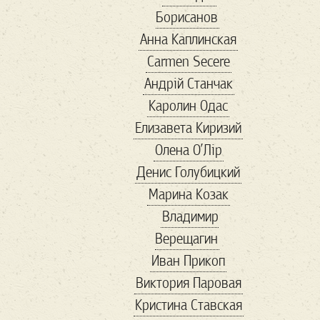
Борисанов
бюро находок
Анна Каплинская
в мире
Війна
Carmen Secere
віршовіття
Андрій Станчак
вакцинация
Каролин Одас
Валентин
ванна
Елизавета Киризий
варел
варенье
Олена О’Лір
веган
веган 2
Денис Голубицкий
веган бум
Марина Козак
великие
Владимир
Венесуэла
Верещагин
вениция
венок
Иван Прикоп
Весна
Виктория Паровая
весна в Украине
Кристина Ставская
Ветеран
вино