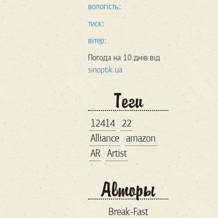
вологість:
тиск:
вітер:
Погода на 10 днів від
sinoptik.ua
Теги
12414
22
Alliance
amazon
AR
Artist
bankroupt
bitcoin
Авторы
brand
business lunch
Break-Fast
comiccon
comix