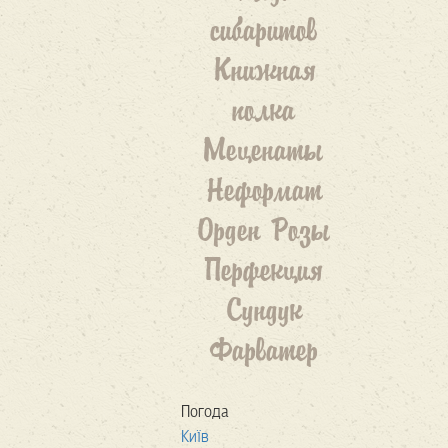
сибаритов
Книжная
полка
Меценаты
Неформат
Орден Розы
Перфекция
Сундук
Фарватер
Погода
Київ