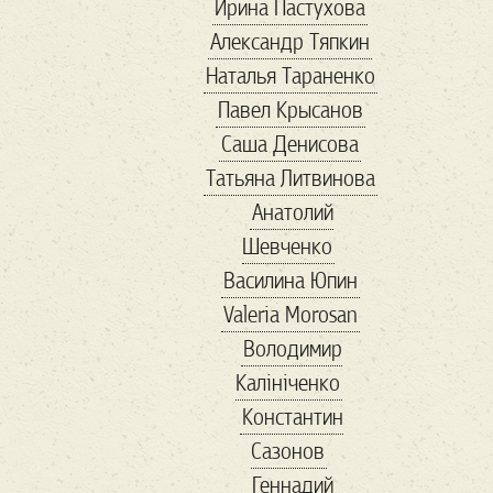
Ирина Пастухова
банки
Александр Тяпкин
банкротство
Наталья Тараненко
бархатный сезон
Павел Крысанов
баскетбол
Саша Денисова
беженцы
безвиз
Татьяна Литвинова
бездомные
Бернс
Анатолий
Бизнес-завтрак
Шевченко
бисер
Василина Юпин
благотворительность
Valeria Morosan
блины
бокс
Володимир
Болгария
Калініченко
болгария выборы
Константин
Бренд
Сазонов
Бриджит Бардо
Геннадий
Букер