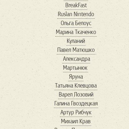
BreakFast
conservative
Ruslan Nintendo
coronavirus
Ольга Белоус
cosplay
COVID-19
Марина Ткаченко
cryptocurency
dc
Куланий
digitalID
Facebook
Павел Матюшко
Fashion
forbes
Александра
Forbs
Game
Gavi
Мартынюк
good
guardian
Яруна
hackathon
HR
Татьяна Клевцова
ID2020
Instagram
Варел Лозовий
IT
maga
Галина Гвоздецкая
Marketing
marvel
Артур Рибчук
MMA
online
Михаил Крав
playstation