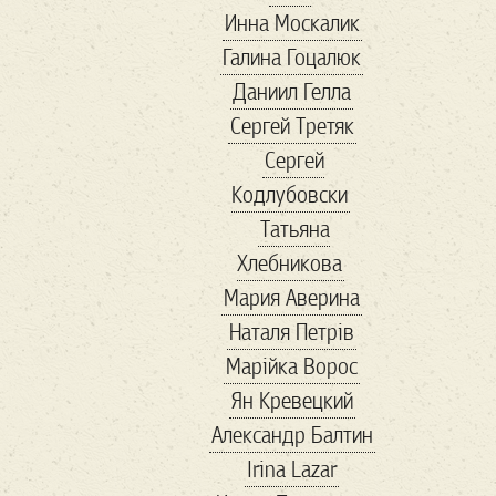
Инна Москалик
адреналин
Галина Гоцалюк
азовсталь
Даниил Гелла
амбасадори
Сергей Третяк
антиквариат
Сергей
Антикорупція
Кодлубовски
антресоли
апрель
Татьяна
Арестович
Хлебникова
Армения
арсенал
Мария Аверина
арт
артден
Наталя Петрів
Артур
Марійка Вороc
Архитектура
Ян Кревецкий
Білий Дім
Александр Балтин
баальбек
бабочка
Irina Lazar
Балканы
бандиты