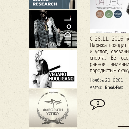
С 26.11. 2016 п
Парижа походит 
и услог, связан
спорта. Ее осо
равное вниман
породистым скаку
Ноябрь 20, 0201
Автор:
Break-Fast
0