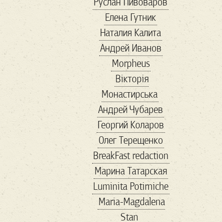
Руслан Пивоваров
politicalmemes
Елена Гутник
politics
republican
Наталия Калита
rightwing
Андрей Иванов
rightwingpopulism
Morpheus
SARSCoV2
Вікторія
savemariupol
Монастирська
showbiz
Андрей Чубарев
TheResistance
Георгий Коларов
thirdparty
Trump
Олег Терещенко
uspolitics
veter
BreakFast redaction
vox
VR
Wallmart
Марина Татарская
walmart
авиа
Luminita Potirniche
автомобили
Maria-Magdalena
авторы
агенство
Stan
адвокат