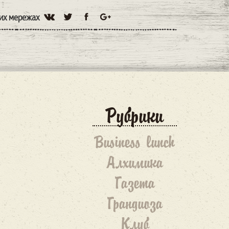
них мережах
Рубрики
Business lunch
Алхимика
Газета
Грандиоза
Клуб