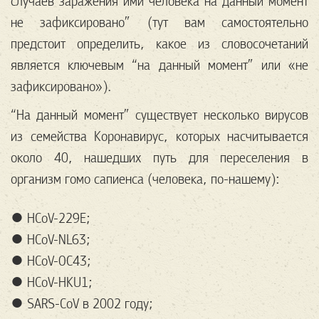
случаев заражения ими человека на данный момент
не зафиксировано” (тут вам самостоятельно
предстоит определить, какое из словосочетаний
является ключевым “на данный момент” или «не
зафиксировано»).
“На данный момент” существует несколько вирусов
из семейства Коронавирус, которых насчитывается
около 40, нашедших путь для переселения в
организм гомо сапиенса (человека, по-нашему):
● HCoV-229E;
● HCoV-NL63;
● HCoV-OC43;
● HCoV-HKU1;
● SARS-CoV в 2002 году;