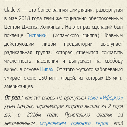
Clade X — это более ранняя симуляция, развёрнутая
в мае 2018 года теми же социально обеспокоенным
Центом Джонса Хопкинса . На этот раз сценарий был
похлеще “
испанки
” (испанского гриппа). Главным
действующим лицом предыстории выступает
радикальная группа, которая стремится сократить
численность населения и выпускает на свободу
вирус, в основе
Нипах
. От этого жуткого заболевания
умирает около 150 млн. людей, из которых 15 млн.
американцев.
От ред.:
как тут вновь не вренуться
теме «Иферно»
Дэна Брауна, экранизация котрого вышла за 2 года
до, в 2016м году. Пристально следим за
несомненным
исцелением главного героя
этой