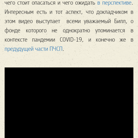
чего стоит опасаться и чего ожидать
в перспективе
.
Интересным есть и тот аспект, что докладчиком в
этом видео выступает всеми уважаемый Билл, о
фонде которого не однократно упоминается в
контексте пандемии COVID-19, и конечно же в
предудущей части ПЧСП
.