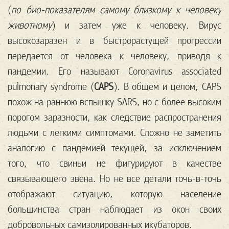
(
по био-показателям самому близкому к человеку
животному
) и затем уже к человеку. Вирус
высокозаразен и в быстрорастущей прогрессии
передается от человека к человеку, приводя к
пандемии. Его называют Coronavirus associated
pulmonary syndrome (
CAPS
). В общем и целом, CAPS
похож на раннюю вспышку SARS, но с более высоким
порогом заразности, как следствие распространения
людьми с легкими симптомами. Сложно не заметить
аналогию с пандемией текущей, за исключением
того, что свиньи не фигурируют в качестве
связывающего звена. Но не все детали точь-в-точь
отображают ситуацию, которую население
большинства стран наблюдает из окон своих
добровольных самизолированных икубаторов.