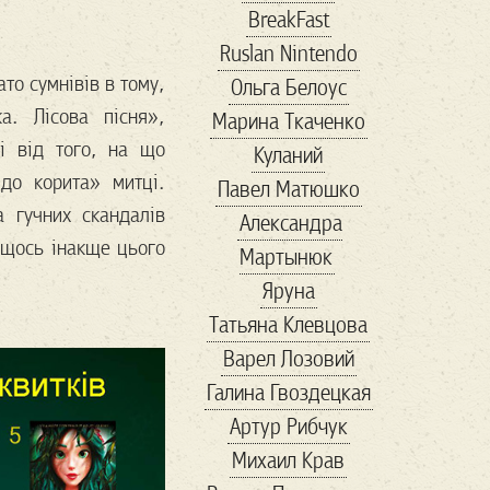
BreakFast
conservative
Ruslan Nintendo
coronavirus
то сумнівів в тому,
Ольга Белоус
cosplay
COVID-19
а. Лісова пісня»,
Марина Ткаченко
cryptocurency
dc
і від того, на що
Куланий
digitalID
Facebook
«до корита» митці.
Павел Матюшко
Fashion
forbes
 гучних скандалів
Александра
Forbs
Game
Gavi
 щось інакще цього
Мартынюк
good
guardian
Яруна
hackathon
HR
Татьяна Клевцова
ID2020
Instagram
Варел Лозовий
IT
maga
Галина Гвоздецкая
Marketing
marvel
Артур Рибчук
MMA
online
Михаил Крав
playstation