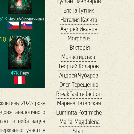
Руслан Пивоваров
politicalmemes
Елена Гутник
politics
republican
Наталия Калита
rightwing
Андрей Иванов
rightwingpopulism
Morpheus
SARSCoV2
Вікторія
savemariupol
Монастирська
showbiz
Георгий Коларов
TheResistance
Андрей Чубарев
thirdparty
Trump
Олег Терещенко
uspolitics
veter
BreakFast redaction
vox
VR
Wallmart
Марина Татарская
 жовтень 2023 року
walmart
авиа
одовж аналогічного
Luminita Potirniche
автомобили
зяті з неба задля
Maria-Magdalena
авторы
агенство
державної участі у
Stan
адвокат