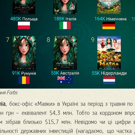
ня Forbs
nia
, бокс-офіс «Мавки» в Україні за період з травня по
н грн – еквівалент $4,3 млн. Тобто за кордоном впр
ьм зібрав близько $15,7 млн. Невідомо чи ці цифри в
ільності державних інвестицій (нагадаємо, що частка 