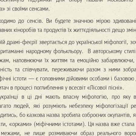
» зі своїми сенсами.
одимо до сенсів. Ви будете значною мірою здивовані
вних кіноробів та продуктів їх життєдіяльності дещо змі
оїй драмі-феєрії звертається до української міфології, 
 притаманні народному фолькльору. В авторському стилі
ажам, наповнюючи їх життям та емоційно забарвлюючи,
еність та співчувати, переживаючи разом з ними зображ
фічні істоти — є головними дійовими особами і базовою 
итач в процесі поглиблення у всесвіт «Лісової пісні».
українці в ці дні мають власну міфологію, про яку 
гато людей, які розуміють небезпеку міфологізації ре
дитись, бо казкова назва зробила озброєних окупантів, 
ти, «орками» (міфічними істотами). Ця назва вже стала
її межами, не лише розмиваючи образ реального ворог