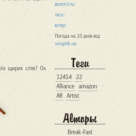
вологість:
тиск:
вітер:
Погода на 10 днів від
sinoptik.ua
Теги
оїх щирих слів? Ох
12414
22
Alliance
amazon
AR
Artist
bankroupt
bitcoin
Авторы
brand
business lunch
Break-Fast
comiccon
comix