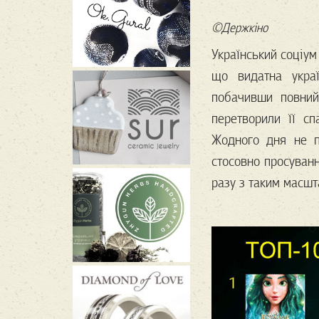
©Держкіно
Український соціум
що видатна украї
побачивши повни
перетворили її сп
Жодного дня не п
стосовно просуван
разу з таким масш