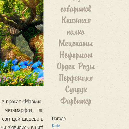
сибаритов
Книжная
полка
Меценаты
Неформат
Орден Розы
Перфекция
Сундук
Фарватер
д в прокат «Мавки».
ю метамарфоз, як
в світ цей шедевр в
Погода
Київ
 чи з’явились вшиті