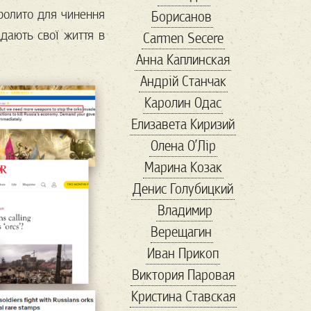
пролито для чинення
Борисанов
бюро находок
ддають свої життя в
Carmen Secere
в мире
Війна
Анна Каплинская
віршовіття
Андрій Станчак
вакцинация
Каролин Одас
Валентин
ванна
Елизавета Киризий
варел
варенье
Олена О’Лір
веган
веган 2
Марина Козак
веган бум
Денис Голубицкий
великие
Владимир
Венесуэла
Верещагин
вениция
венок
Иван Прикоп
Весна
Виктория Паровая
весна в Украине
Кристина Ставская
Ветеран
вино