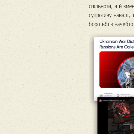
спільноти, а й зме
супротиву навалі, 
боротьбі з начебто