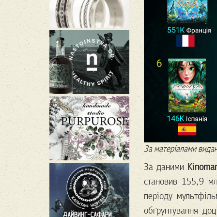
За матеріалами видан
За даними
Kinoma
становив 155,9 мл
періоду мультфіл
обґрунтування доц