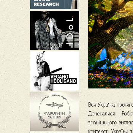
Вся Україна протяг
Дочекалися. Роб
зовнішнього вигляд
контексті України 