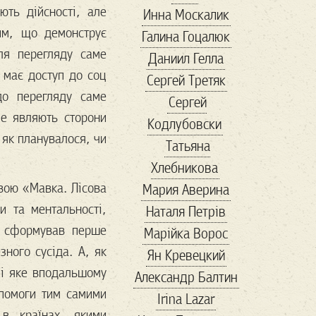
ють дійсності, але
Инна Москалик
адреналин
им, що демонструє
Галина Гоцалюк
азовсталь
сля перегляду саме
Даниил Гелла
амбасадори
 має доступ до соц
Сергей Третяк
антиквариат
до перегляду саме
Сергей
Антикорупція
бе являють сторони
Кодлубовски
антресоли
апрель
 як планувалося, чи
Татьяна
Арестович
Хлебникова
Армения
арсенал
вою «Мавка. Лісова
Мария Аверина
арт
артден
и та ментальності,
Наталя Петрів
Артур
т сформував перше
Марійка Вороc
Архитектура
ного сусіда. А, як
Ян Кревецкий
Білий Дім
 і яке вподальшому
Александр Балтин
баальбек
бабочка
опомоги тим самими
Irina Lazar
Балканы
бандиты
 в країнах, якими