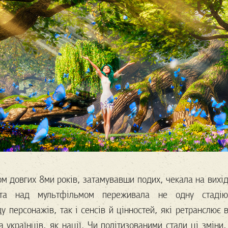
ом довгих 8ми років, затамувавши подих, чекала на вихі
ота над мультфільмом переживала не одну стаді
у персонажів, так і сенсів й цінностей, які ретранслює 
та українців, як нації. Чи політизованими стали ці зміни,