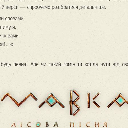
ній версії — спробуємо розібратися детальніше.
ми словами
тиму я,
 між вами
я!.. «
 будь певна. Але чи такий гомін ти хотіла чути від св