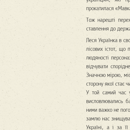
прокатилася «Мавка
Тож нарешті перех
ставлення до держа
Леся Українка в св
лісових істот, що
людяності персон
відчувати спорідн
Значною мірою, мі
сторону якої стає ч
У той самий час 
висловлювались ба
ними важко не пого
замлю нас знищува
Україні, а і за 