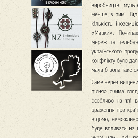
виробництві мульт
менше з тим. Від
кількість іноземц
«Мавки». Починаюч
мереж та телебач
українського прод
конфлікту було дал
мала б вона таке о
Саме через вищеви
пісня» очима гляд
особливо на тлі 
враження про краї
відомо, неможливо
буде впливати на 
українцям, які п