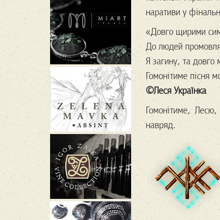
наративи у фіналь
«Довго щирими си
До людей промовля
Я загину, та довго
Гомонітиме пісня мо
©Леся Українка
Гомонітиме, Лесю,
навряд.