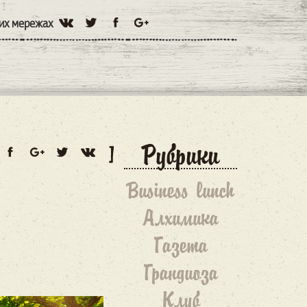
них мережах
Рубрики
Business lunch
Алхимика
Газета
Грандиоза
Клуб