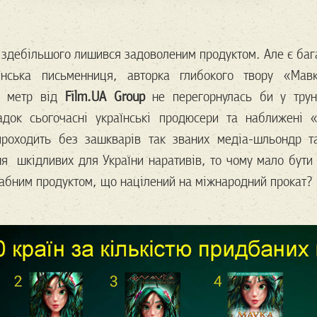
 здебільшого лишився задоволеним продуктом. Але є бага
нська письменниця, авторка глибокого твору «Мавк
й метр від
Film.UA Group
не перегорнулась би у трун
адок сьогочасні українські продюсери та наближені 
роходить без зашкварів так званих медіа-шльондр та
ня шкідливих для України наративів, то чому мало бути
табним продуктом, що націлений на міжнародний прокат?