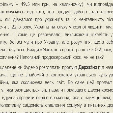
фільму – 49,5 млн грн, на хвилиночку), чи відповіда
штовхуємось від того, що продукт дійсно став касов
ів, які дізналися про українців та їх ментальність пі
и з 22го року, Україна на слуху у кожної людини, яка
ення. І саме це резонувало, викликаючи цікавість 
укту, бо всі чули про Україну, але розуміння, що з се
еко не у всіх. Вийди «Мавка» в прокат раніше 2022 року,
хоплення? Непоганий продюсерський крок, чи не так?
кладене ми будемо розглядати продукт
Держкіно
під наз
ача, що не знайомий з контекстом української культур
війни, яка сколихнула весь світ. Бо саме цей продук
ну, яка захищається від навали поїхавшого дахом кремез
 вдруге справити перше враження, яке є найміцнішим,
колективну свідомість ставлення соціуму в питаннях д
роситимуть підтримки для опору навали московитів