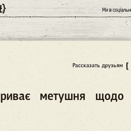
Ми в соціаль
Рассказать друзьям
риває метушня щодо