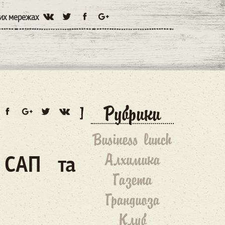
них мережах
Рубрики
Business lunch
Алхимика
 САП та
Газета
Грандиоза
Клуб