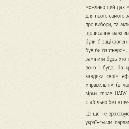
можливо цей дах м
для нього самого з
про вибори, та акт
підписання важлив
були б зацікавленн
був би партнером,
замінити будь-хто 
воно і буде, бо к
завдяки своїм е
«правильні» (в ла
зірки справ НАБУ
стабільно без втр
Це ще не враховую
українським парла