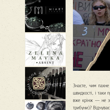
Знаєте, чим пахне
швидкості, і таки 
вже крінж — не зр
трибуни)? Відчуває