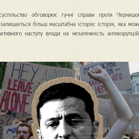
суспільство обговорює гучні справи проти Черниш
 залишається більш масштабна історія: історія, яка мож
ктивного наступу влади на незалежність антикорупцій