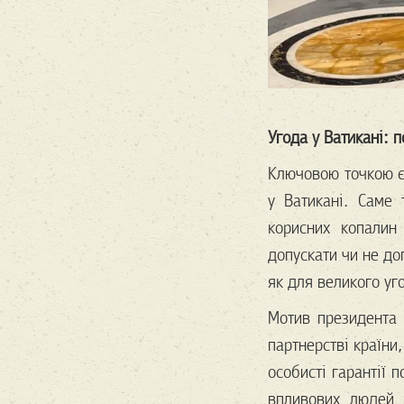
Угода у Ватикані: п
Ключовою точкою є
у Ватикані. Саме
корисних копалин 
допускати чи не до
як для великого у
Мотив президента 
партнерстві країни
особисті гарантії 
впливових людей 