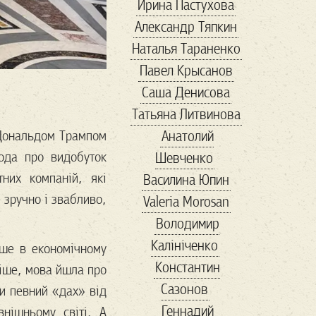
Ирина Пастухова
банки
Александр Тяпкин
банкротство
Наталья Тараненко
бархатный сезон
Павел Крысанов
баскетбол
Саша Денисова
беженцы
безвиз
Татьяна Литвинова
бездомные
Бернс
 Дональдом Трампом
Анатолий
Бизнес-завтрак
ода про видобуток
Шевченко
бисер
тних компаній, які
Василина Юпин
благотворительность
 зручно і звабливо,
Valeria Morosan
блины
бокс
Володимир
Болгария
Калініченко
болгария выборы
ише в економічному
Константин
ніше, мова йшла про
Бренд
Сазонов
ти певний «дах» від
Бриджит Бардо
Геннадий
нішньому світі. А
Букер