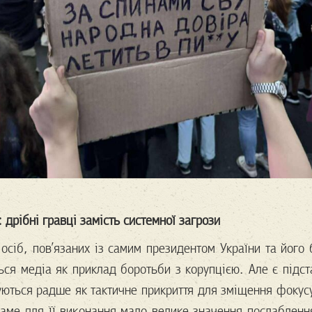
 дрібні гравці замість системної загрози
осіб, пов’язаних із самим президентом України та його 
ься медіа як приклад боротьби з корупцією. Але є підс
уються радше як тактичне прикриття для зміщення фокусу
 саме для її виконання мало велике значення послаблен