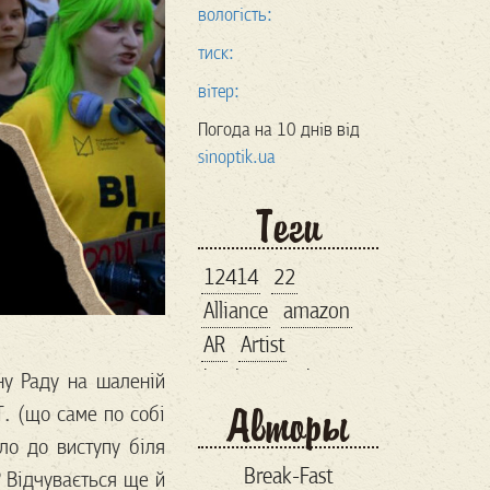
вологість:
тиск:
вітер:
Погода на 10 днів від
sinoptik.ua
Теги
12414
22
Alliance
amazon
AR
Artist
bankroupt
bitcoin
ну Раду на шаленій
Авторы
brand
Т. (що саме по собі
business lunch
ло до виступу біля
Break-Fast
? Відчувається ще й
comiccon
comix