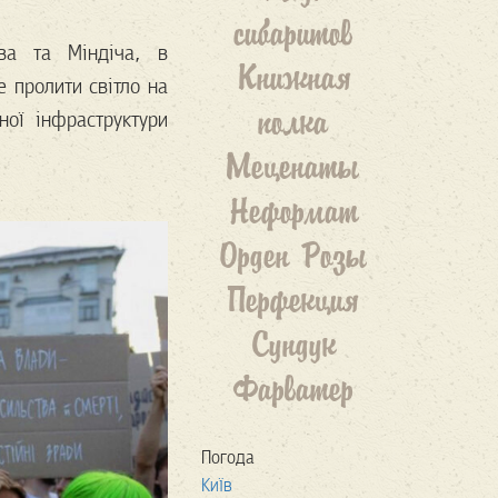
сибаритов
ова та Міндіча, в
Книжная
е пролити світло на
полка
ної інфраструктури
Меценаты
Неформат
Орден Розы
Перфекция
Сундук
Фарватер
Погода
Київ