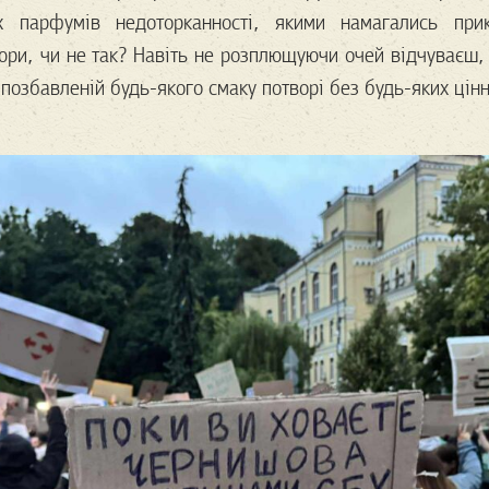
 парфумів недоторканності, якими намагались при
юри, чи не так? Навіть не розплющуючи очей відчуваєш,
 позбавленій будь-якого смаку потворі без будь-яких цінн