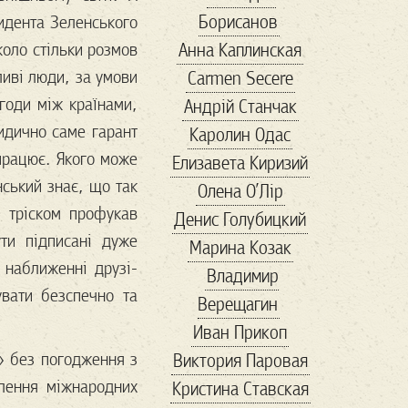
Борисанов
идента Зеленського
бюро находок
коло стільки розмов
Анна Каплинская
в мире
Війна
ливі люди, за умови
Carmen Secere
віршовіття
годи між країнами,
Андрій Станчак
вакцинация
ридично саме гарант
Каролин Одас
Валентин
ванна
працює. Якого може
Елизавета Киризий
варел
варенье
нський знає, що так
Олена О’Лір
веган
веган 2
з тріском профукав
Денис Голубицкий
веган бум
и підписані дуже
Марина Козак
великие
 наближенні друзі-
Владимир
Венесуэла
вати безспечно та
Верещагин
вениция
венок
Иван Прикоп
Весна
» без погодження з
Виктория Паровая
весна в Украине
алення міжнародних
Кристина Ставская
Ветеран
вино