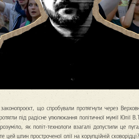
 законопроєкт, що спробували протягнути через Верхов
протягли під радісне улюлюкання політичної мумії Юлії В.
озуміло, як політ-технологи взагалі допустили це пуга
те цей штин простроченої олії на корупційній сковорідці