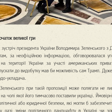
очаток великої гри
 зустріч президента України Володимира Зеленського з
 там, за неофіційною інформацією, обговорювалася уг
на території України за участі американських прива
пускати до видобутку мав би можливість сам Трамп. Дуже
годо-укладача.
Зеленського при такій пропозиції може полягати не л
, на чолі якої його тимчасово поставили українці. Ймовір
політичної або юридичної безпеки, які могли б забезпечи
у разі зміни політичного ландшафту в Україні чи зов