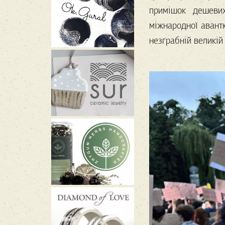
примішок дешевих
міжнародної авант
незграбній великій