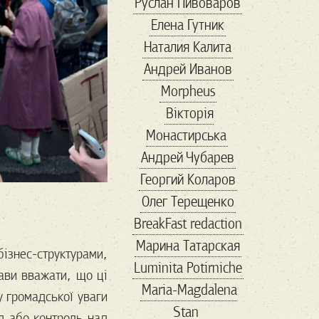
Руслан Пивоваров
politicalmemes
Елена Гутник
politics
republican
Наталия Калита
rightwing
Андрей Иванов
rightwingpopulism
Morpheus
SARSCoV2
Вікторія
savemariupol
Монастирська
showbiz
Андрей Чубарев
TheResistance
Георгий Коларов
thirdparty
Trump
Олег Терещенко
uspolitics
veter
BreakFast redaction
vox
VR
Wallmart
Марина Татарская
walmart
авиа
бізнес-структурами,
Luminita Potirniche
автомобили
тави вважати, що ці
Maria-Magdalena
авторы
агенство
 громадської уваги
Stan
адвокат
ня або контроль над