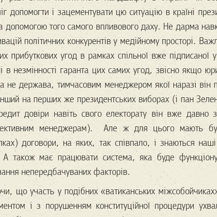
іг допомогти і зацементувати цю ситуацію в країні през
а допомогою того самого впливового даху. Не дарма нав
ивацій політичних конкурентів у медійному просторі. Важ
их прибуткових угод в рамках спільної вже підписаної у
і в незмінності гаранта цих самих угод, звісно якщо ю
 а не держава, тимчасовим менеджером якої наразі він 
інший на перших же президентських виборах (і пан Зеле
редит довіри навіть свого електорату він вже давно 
фективним менеджерам). Але ж для цього мають бут
пках) договори, на яких, так співпало, і знаються наші
. А також має працювати система, яка буде функціону
учання непередбачуваних факторів.
чи, що участь у подібних «ватиканських міжсобойчиках
ментом і з порушенням конституційної процедури ухв