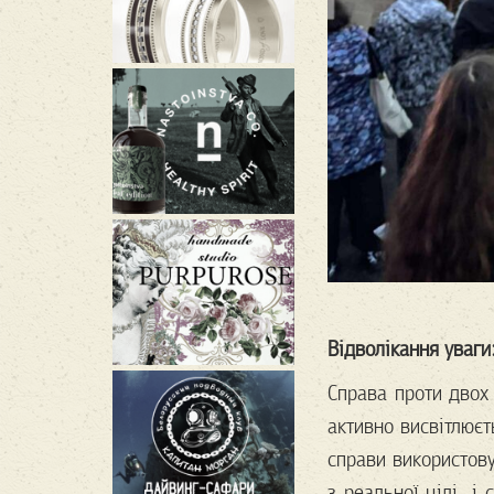
Відволікання уваги:
Справа проти двох 
активно висвітлюєт
справи використов
з реальної цілі, і