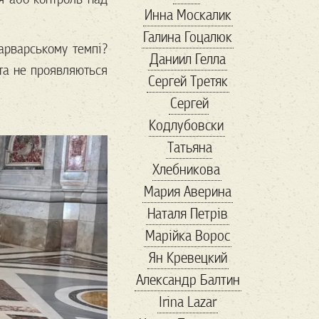
Инна Москалик
адреналин
Галина Гоцалюк
азовсталь
арварському темпі?
Даниил Гелла
амбасадори
та не проявляються
Сергей Третяк
антиквариат
Сергей
Антикорупція
Кодлубовски
антресоли
апрель
Татьяна
Арестович
Хлебникова
Армения
арсенал
Мария Аверина
арт
артден
Наталя Петрів
Артур
Марійка Вороc
Архитектура
Ян Кревецкий
Білий Дім
Александр Балтин
баальбек
бабочка
Irina Lazar
Балканы
бандиты