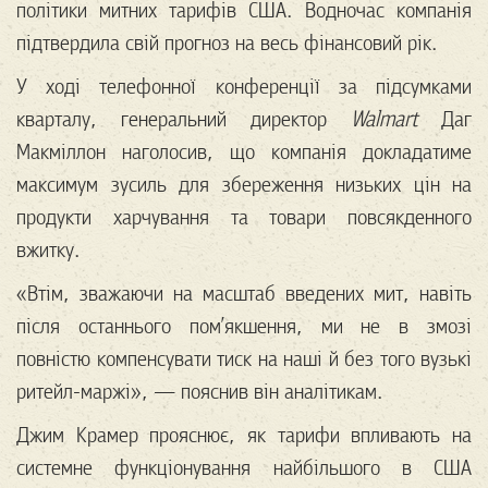
політики митних тарифів США. Водночас компанія
підтвердила свій прогноз на весь фінансовий рік.
У ході телефонної конференції за підсумками
кварталу, генеральний директор
Walmart
Даг
Макміллон наголосив, що компанія докладатиме
максимум зусиль для збереження низьких цін на
продукти харчування та товари повсякденного
вжитку.
«Втім, зважаючи на масштаб введених мит, навіть
після останнього пом’якшення, ми не в змозі
повністю компенсувати тиск на наші й без того вузькі
ритейл-маржі», — пояснив він аналітикам.
Джим Крамер прояснює, як тарифи впливають на
системне функціонування найбільшого в США