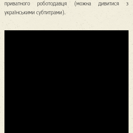
приватного роботодавця (можна дивитися з
українськими субтитрами).