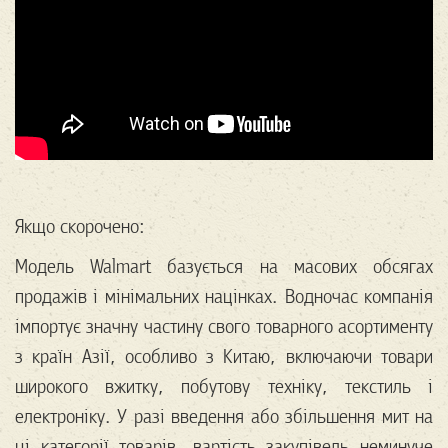
Якщо скорочено:
Модель Walmart базується на масових обсягах
продажів і мінімальних націнках. Водночас компанія
імпортує значну частину свого товарного асортименту
з країн Азії, особливо з Китаю, включаючи товари
широкого вжитку, побутову техніку, текстиль і
електроніку. У разі введення або збільшення мит на
ці категорії товарів, вартість закупівель неминуче