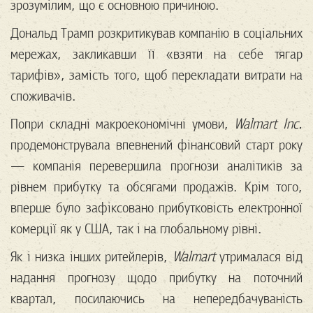
зрозумілим, що є основною причиною.
Дональд Трамп розкритикував компанію в соціальних
мережах, закликавши її «взяти на себе тягар
тарифів», замість того, щоб перекладати витрати на
споживачів.
Попри складні макроекономічні умови,
Walmart Inc.
продемонструвала впевнений фінансовий старт року
— компанія перевершила прогнози аналітиків за
рівнем прибутку та обсягами продажів. Крім того,
вперше було зафіксовано прибутковість електронної
комерції як у США, так і на глобальному рівні.
Як і низка інших ритейлерів,
Walmart
утрималася від
надання прогнозу щодо прибутку на поточний
квартал, посилаючись на непередбачуваність