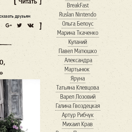
Читать
BreakFast
conservative
Ruslan Nintendo
coronavirus
сказать друзьям
Ольга Белоус
cosplay
COVID-19
Марина Ткаченко
cryptocurency
dc
Куланий
digitalID
Facebook
Павел Матюшко
Fashion
forbes
Александра
Forbs
Game
Gavi
О,
Мартынюк
good
guardian
»
Яруна
hackathon
HR
Татьяна Клевцова
ID2020
Instagram
Варел Лозовий
IT
maga
Галина Гвоздецкая
Marketing
marvel
Артур Рибчук
MMA
online
Михаил Крав
playstation