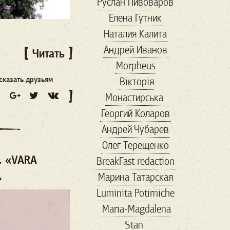
Руслан Пивоваров
politicalmemes
Елена Гутник
politics
republican
Наталия Калита
rightwing
Андрей Иванов
rightwingpopulism
Читать
Morpheus
SARSCoV2
сказать друзьям
Вікторія
savemariupol
Монастирська
showbiz
Георгий Коларов
TheResistance
Андрей Чубарев
thirdparty
Trump
Олег Терещенко
uspolitics
veter
. «VARA
BreakFast redaction
vox
VR
Wallmart
»
Марина Татарская
walmart
авиа
Luminita Potirniche
автомобили
Maria-Magdalena
авторы
агенство
Stan
адвокат