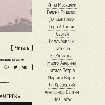
Инна Москалик
адреналин
Галина Гоцалюк
азовсталь
Даниил Гелла
амбасадори
Сергей Третяк
антиквариат
Сергей
Антикорупція
Кодлубовски
антресоли
апрель
Читать
Татьяна
Арестович
Хлебникова
Армения
арсенал
сказать друзьям
Мария Аверина
арт
артден
Наталя Петрів
Артур
Марійка Вороc
Архитектура
Ян Кревецкий
Білий Дім
Александр Балтин
баальбек
бабочка
УМЕРЕК»
Irina Lazar
Балканы
бандиты