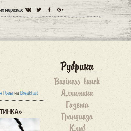
них мережах
Рубрики
Business lunch
Алхимика
н Розы
на
Breakfast
Газета
УТИНКА»
Грандиоза
Клуб