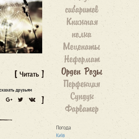
сибаритов
Книжная
полка
Меценаты
Неформат
Орден Розы
Читать
Перфекция
сказать друзьям
Сундук
Фарватер
Погода
Київ