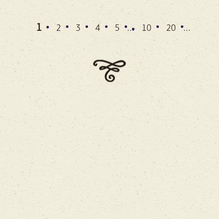
1
2
3
4
5
10
20
...
...