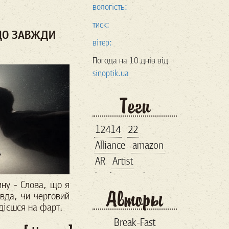
вологість:
тиск:
ЩО ЗАВЖДИ
вітер:
Погода на 10 днів від
sinoptik.ua
Теги
12414
22
Alliance
amazon
AR
Artist
bankroupt
bitcoin
ну -
Слова, що я
Авторы
brand
вда, чи черговий
дієшся на фарт.
business lunch
Break-Fast
comiccon
comix