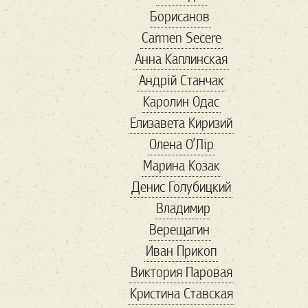
Борисанов
бюро находок
Carmen Secere
в мире
Війна
Анна Каплинская
віршовіття
Андрій Станчак
вакцинация
Каролин Одас
Валентин
ванна
Елизавета Киризий
варел
варенье
Олена О’Лір
веган
веган 2
Марина Козак
веган бум
Денис Голубицкий
великие
Владимир
Венесуэла
Верещагин
вениция
венок
Иван Прикоп
Весна
Виктория Паровая
весна в Украине
Кристина Ставская
Ветеран
вино