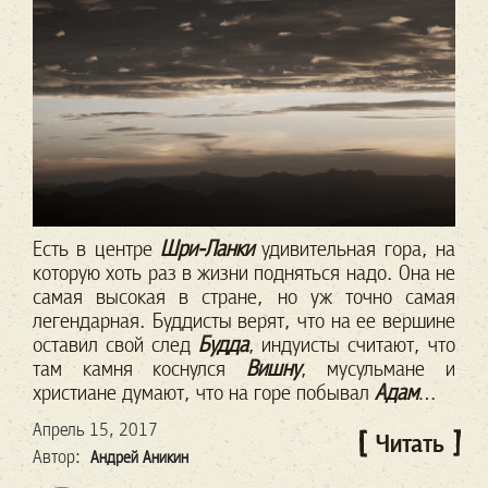
Е
сть в центре
Шри-Ланки
удивительная гора, на
которую хоть раз в жизни подняться надо. Она не
самая высокая в стране, но уж точно самая
легендарная. Буддисты верят, что на ее вершине
оставил свой след
Будда
, индуисты считают, что
там камня коснулся
Вишну
, мусульмане и
христиане думают, что на горе побывал
Адам
…
Апрель 15, 2017
Читать
Автор:
Андрей Аникин