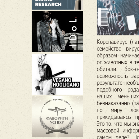
Коронавирус (ла
семейство виру
образом начина
от животных в те
обитали бок-
возможность за
результате необ
подобного род
наших меньши
безнаказанно (та
по миру лока
прикидываясь п
Это то, что мы з
массовой инфор
самом деле? По