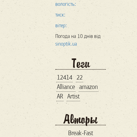
вологість:
тиск:
вітер:
Погода на 10 днів від
sinoptik.ua
Теги
12414
22
Alliance
amazon
AR
Artist
bankroupt
bitcoin
Авторы
brand
business lunch
Break-Fast
comiccon
comix