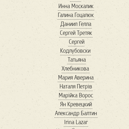
Инна Москалик
адреналин
Галина Гоцалюк
азовсталь
Даниил Гелла
амбасадори
Сергей Третяк
антиквариат
Сергей
Антикорупція
Кодлубовски
антресоли
апрель
Татьяна
Арестович
Хлебникова
Армения
арсенал
Мария Аверина
арт
артден
Наталя Петрів
Артур
Марійка Вороc
Архитектура
Ян Кревецкий
Білий Дім
Александр Балтин
баальбек
бабочка
Irina Lazar
Балканы
бандиты