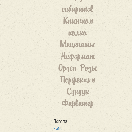
сибаритов
Книжная
полка
Меценаты
Неформат
Орден Розы
Перфекция
Сундук
Фарватер
Погода
Київ