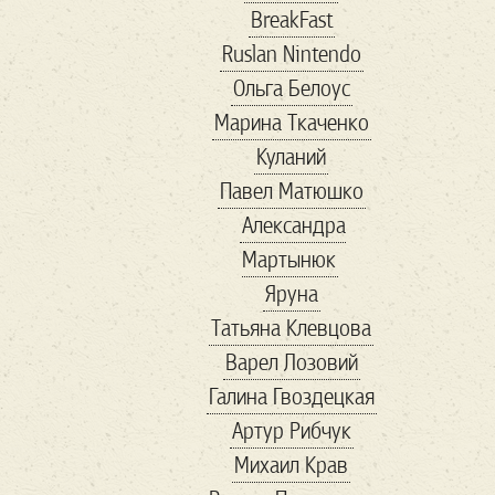
BreakFast
conservative
Ruslan Nintendo
coronavirus
Ольга Белоус
cosplay
COVID-19
Марина Ткаченко
cryptocurency
dc
Куланий
digitalID
Facebook
Павел Матюшко
Fashion
forbes
Александра
Forbs
Game
Gavi
Мартынюк
good
guardian
Яруна
hackathon
HR
Татьяна Клевцова
ID2020
Instagram
Варел Лозовий
IT
maga
Галина Гвоздецкая
Marketing
marvel
Артур Рибчук
MMA
online
Михаил Крав
playstation