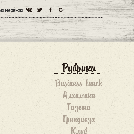
них мережах
Рубрики
Business lunch
Алхимика
Газета
Грандиоза
Клуб