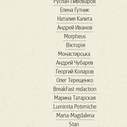
Руслан Пивоваров
politicalmemes
Елена Гутник
politics
republican
Наталия Калита
rightwing
Андрей Иванов
rightwingpopulism
Morpheus
SARSCoV2
Вікторія
savemariupol
Монастирська
showbiz
Андрей Чубарев
TheResistance
Георгий Коларов
thirdparty
Trump
Олег Терещенко
uspolitics
veter
BreakFast redaction
vox
VR
Wallmart
Марина Татарская
walmart
авиа
Luminita Potirniche
автомобили
Maria-Magdalena
авторы
агенство
Stan
адвокат