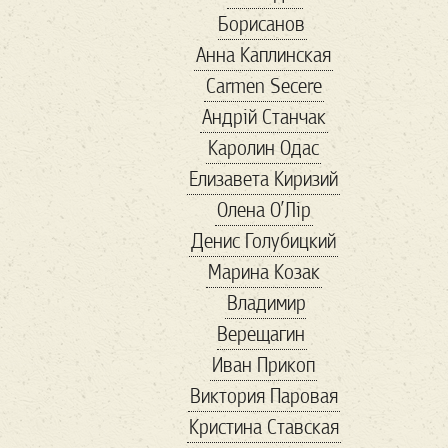
Борисанов
бюро находок
Анна Каплинская
в мире
Війна
Carmen Secere
віршовіття
Андрій Станчак
вакцинация
Каролин Одас
Валентин
ванна
Елизавета Киризий
варел
варенье
Олена О’Лір
веган
веган 2
Денис Голубицкий
веган бум
Марина Козак
великие
Владимир
Венесуэла
Верещагин
вениция
венок
Иван Прикоп
Весна
Виктория Паровая
весна в Украине
Кристина Ставская
Ветеран
вино