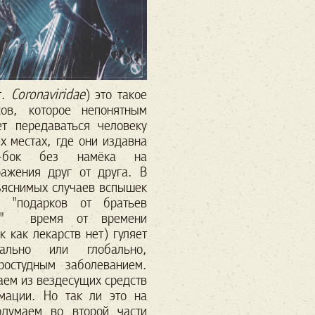
т.
Coronaviridae
) это такое
сов, которое непонятным
ет передаваться человеку
х местах, где они издавна
о-бок без намёка на
ражения друг от друга. В
ъяснимых случаев вспышек
а "подарков от братьев
х" время от времени
к как лекарств нет) гуляет
льно или глобально,
ростудным заболеванием.
наем из вездесущих средств
мации. Но так ли это на
думаем во второй части