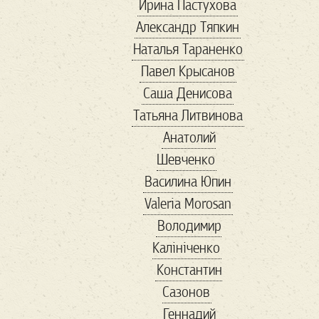
Ирина Пастухова
банки
Александр Тяпкин
банкротство
Наталья Тараненко
бархатный сезон
Павел Крысанов
баскетбол
Саша Денисова
беженцы
безвиз
Татьяна Литвинова
бездомные
Бернс
Анатолий
Бизнес-завтрак
Шевченко
бисер
Василина Юпин
благотворительность
Valeria Morosan
блины
бокс
Володимир
Болгария
Калініченко
болгария выборы
Константин
Бренд
Сазонов
Бриджит Бардо
Геннадий
Букер