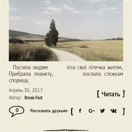
Посіяла людям
літа свої літечка житом,
Прибрала планету,
послала стежкам
споришу,
Апрель 30, 2017
Читать
Автор:
Break-Fast
0
Рассказать друзьям